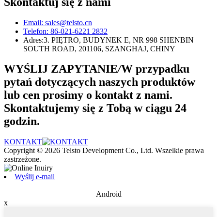
Skontaktuj się z nami
Email: sales@telsto.cn
Telefon: 86-021-6221 2832
Adres:
3. PIĘTRO, BUDYNEK E, NR 998 SHENBIN
SOUTH ROAD, 201106, SZANGHAJ, CHINY
WYŚLIJ ZAPYTANIE
/
W przypadku
pytań dotyczących naszych produktów
lub cen prosimy o kontakt z nami.
Skontaktujemy się z Tobą w ciągu 24
godzin.
KONTAKT
Copyright © 2026 Telsto Development Co., Ltd. Wszelkie prawa
zastrzeżone.
Wyślij e-mail
Android
x