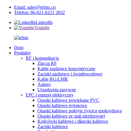
Email: sales@telsto.cn
Telefon: 86-021-6221 2832
LinkedIn
Youtube
Dom
Produkty
RF i komunikacja
Złącza RF
Kable zasilające koncentryczne
Zaciski zasilające i światłowodowe
Kable RG/LMR
Anteny
Urządzenia pasywne
EPC i osprzęt elektryczny
Opaski kablowe powlekane PVC
Opaski kablowe nylonowe
Opaski kablowe pokryte żywicą epoksydową
Opaski kablowe ze stali nierdzewnej
Końcówki kablowe i dławiki kablowe
Zaciski kablowe