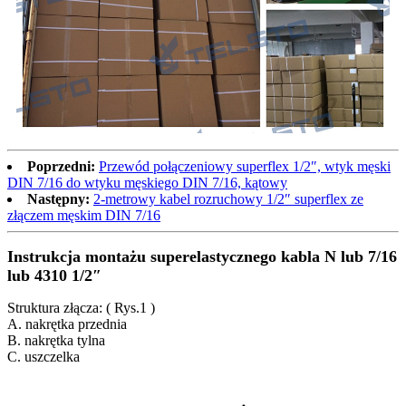
Poprzedni:
Przewód połączeniowy superflex 1/2″, wtyk męski
DIN 7/16 do wtyku męskiego DIN 7/16, kątowy
Następny:
2-metrowy kabel rozruchowy 1/2″ superflex ze
złączem męskim DIN 7/16
Instrukcja montażu superelastycznego kabla N lub 7/16
lub 4310 1/2″
Struktura złącza: ( Rys.1 )
A. nakrętka przednia
B. nakrętka tylna
C. uszczelka