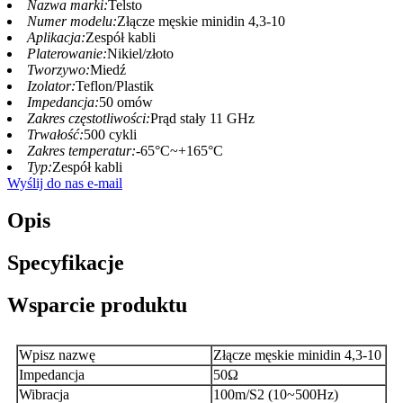
Nazwa marki:
Telsto
Numer modelu:
Złącze męskie minidin 4,3-10
Aplikacja:
Zespół kabli
Platerowanie:
Nikiel/złoto
Tworzywo:
Miedź
Izolator:
Teflon/Plastik
Impedancja:
50 omów
Zakres częstotliwości:
Prąd stały 11 GHz
Trwałość:
500 cykli
Zakres temperatur:
-65°C~+165°C
Typ:
Zespół kabli
Wyślij do nas e-mail
Opis
Specyfikacje
Wsparcie produktu
Wpisz nazwę
Złącze męskie minidin 4,3-10
Impedancja
50Ω
Wibracja
100m/S2 (10~500Hz)