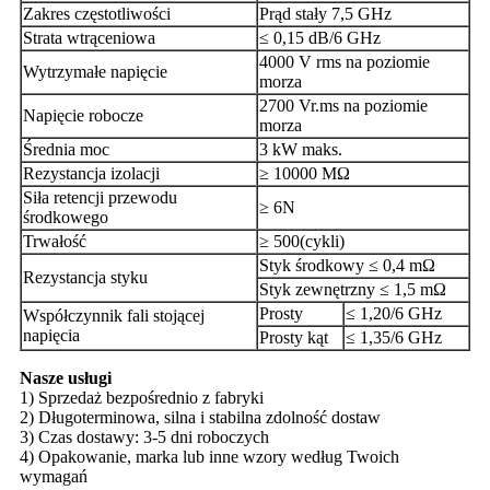
Zakres częstotliwości
Prąd stały 7,5 GHz
Strata wtrąceniowa
≤ 0,15 dB/6 GHz
4000 V rms na poziomie
Wytrzymałe napięcie
morza
2700 Vr.ms na poziomie
Napięcie robocze
morza
Średnia moc
3 kW maks.
Rezystancja izolacji
≥ 10000 MΩ
Siła retencji przewodu
≥ 6N
środkowego
Trwałość
≥ 500(cykli)
Styk środkowy ≤ 0,4 mΩ
Rezystancja styku
Styk zewnętrzny ≤ 1,5 mΩ
Prosty
≤ 1,20/6 GHz
Współczynnik fali stojącej
napięcia
Prosty kąt
≤ 1,35/6 GHz
Nasze usługi
1) Sprzedaż bezpośrednio z fabryki
2) Długoterminowa, silna i stabilna zdolność dostaw
3) Czas dostawy: 3-5 dni roboczych
4) Opakowanie, marka lub inne wzory według Twoich
wymagań