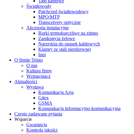
Tagi kablowe
Światłowody
Patchcord światłowodowy
MPO/MTP
Transceivery optyczne
Akcesoria instalacyjne
Rurki termokurczliwe na zimno
Zamknięcia żelowe
Narzędzia do opasek kablowych
Klamry ze stali nierdzewnej
Inni
O firmie Telsto
O nas
Kultura firmy
Wzmacniacz
Aktualności
Wystawa
Komunikacja Azja
Gitex
GSMA
Komunikacja informacyjno-komunikacyjna
Często zadawane pytania
Wsparcie
Gwarancja
Kontrola jakości