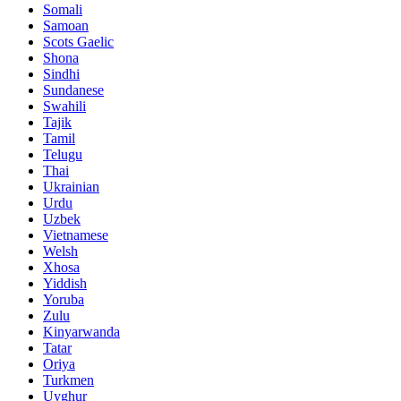
Somali
Samoan
Scots Gaelic
Shona
Sindhi
Sundanese
Swahili
Tajik
Tamil
Telugu
Thai
Ukrainian
Urdu
Uzbek
Vietnamese
Welsh
Xhosa
Yiddish
Yoruba
Zulu
Kinyarwanda
Tatar
Oriya
Turkmen
Uyghur