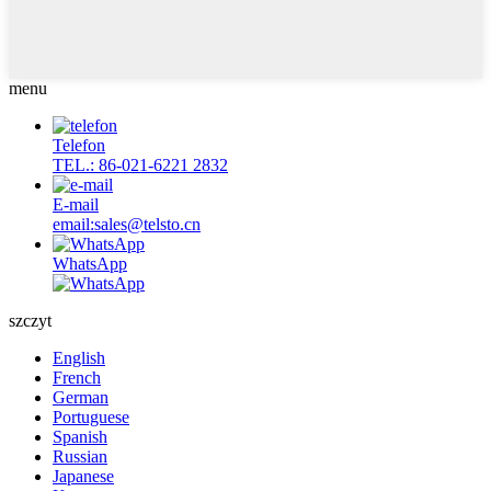
menu
Telefon
TEL.: 86-021-6221 2832
E-mail
email:sales@telsto.cn
WhatsApp
szczyt
English
French
German
Portuguese
Spanish
Russian
Japanese